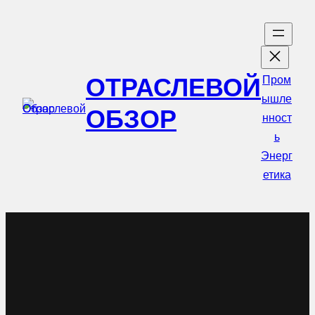
Перейти
к
содержимому
ОТРАСЛЕВОЙ
Пром
ышле
ОБЗОР
нност
ь
Энерг
етика