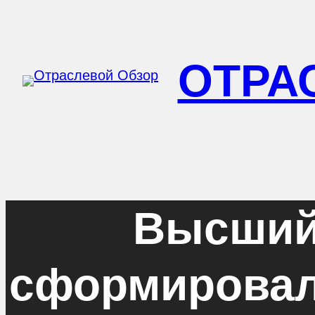
Перейти
к
ОТРА
содержимому
Высший
сформировал