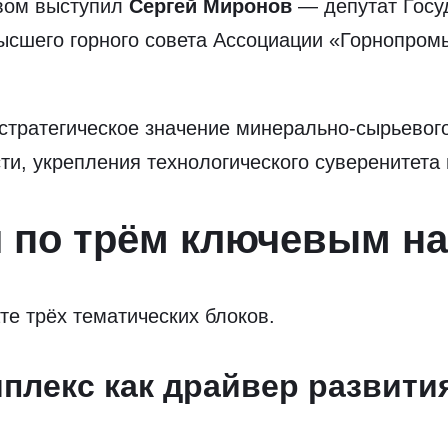
овом выступил
Сергей Миронов
— депутат Госу
ысшего горного совета Ассоциации «Горнопро
 стратегическое значение минерально-сырьевог
ти, укрепления технологического суверенитет
я по трём ключевым н
е трёх тематических блоков.
лекс как драйвер развити