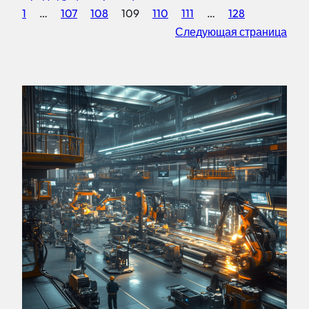
1
…
107
108
109
110
111
…
128
Следующая страница