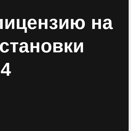
лицензию на
становки
№4