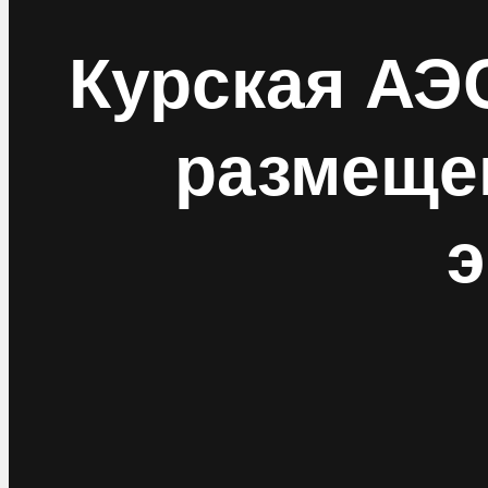
Курская АЭ
размеще
э