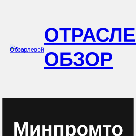
Перейти
к
ОТРАСЛ
содержимому
ОБЗОР
Минпромто