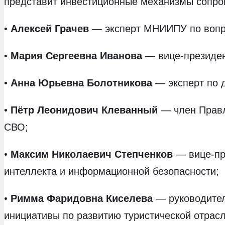
представит инвестиционные механизмы сопро
•
Алексей Грачев
— эксперт МНИИПУ по вопр
•
Мария Сергеевна Иванова
— вице-президен
•
Анна Юрьевна Болотникова
— эксперт по 
•
Пётр Леонидович Клеванный
— член Правле
СВО;
•
Максим Николаевич Степченков
— вице-пр
интеллекта и информационной безопасности;
•
Римма Фаридовна Киселева
— руководител
инициативы по развитию туристической отрасл