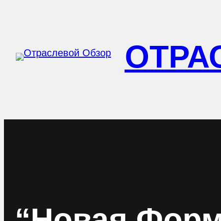
Перейти
к
ОТРА
содержимому
“Новая Форм