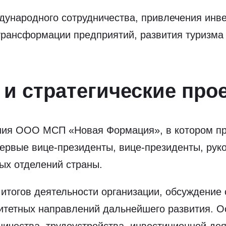
ждународного сотрудничества, привлечения ин
трансформации предприятий, развития туризм
и стратегические про
ения ООО МСП «Новая Формация», в котором пр
первые вице-президенты, вице-президенты, ру
ых отделений страны.
тогов деятельности организации, обсуждение с
итетных направлений дальнейшего развития. О
ничества, трудоустройства, инвестиционной де