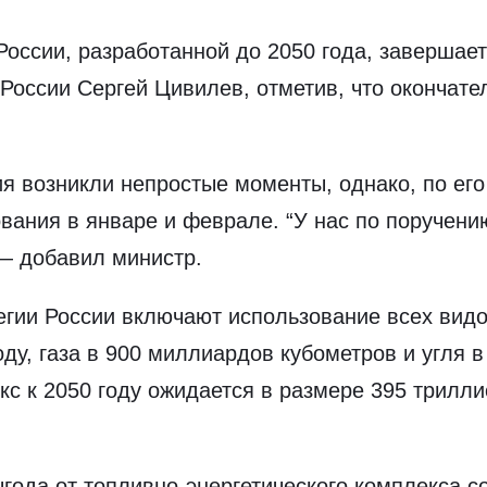
России, разработанной до 2050 года, завершае
 России Сергей Цивилев, отметив, что окончат
я возникли непростые моменты, однако, по его
вания в январе и феврале. “У нас по поручени
 — добавил министр.
егии России включают использование всех вид
оду, газа в 900 миллиардов кубометров и угля 
кс к 2050 году ожидается в размере 395 трилли
года от топливно-энергетического комплекса со