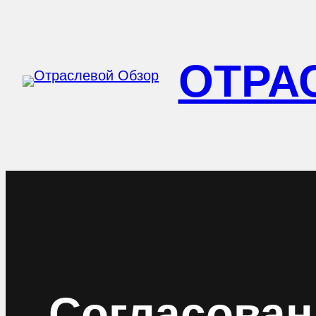
Перейти
к
ОТРА
содержимому
Согласован