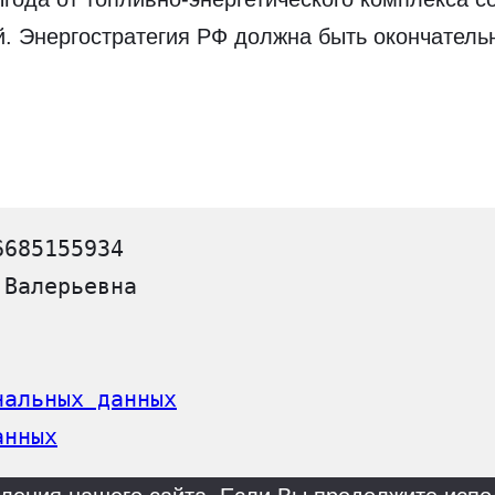
. Энергостратегия РФ должна быть окончател
6685155934
 Валерьевна
нальных данных
анных