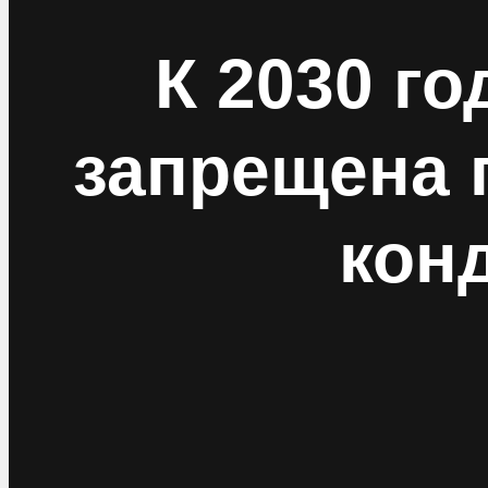
К 2030 г
запрещена 
кон