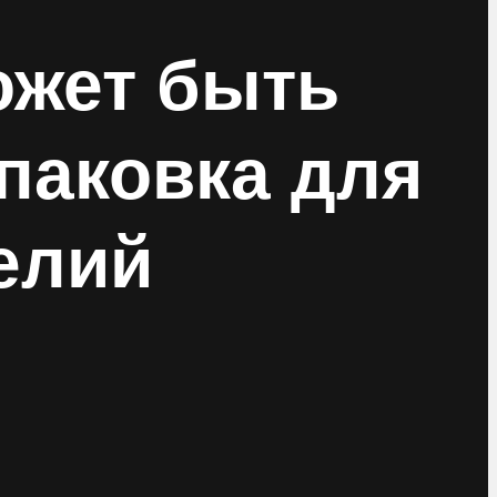
ожет быть
паковка для
елий