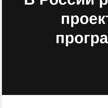
проек
прогр